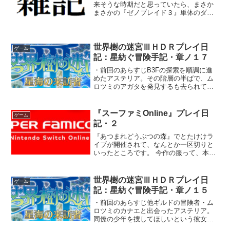
来そうな時期だと思っていたら、まさか
まさかの『ゼノブレイド３』単体のダイ
レクトだなんて、本気で驚きました。い
やホント、モノリスソフトは任天堂の子
会社になってから本当に生き生きとして
ますね。ブレスとかスプラ...
世界樹の迷宮ⅢＨＤＲプレイ日
ゲーム
記：星紡ぐ冒険手記・章ノ１７
・前回のあらすじB3Fの探索を順調に進
めたアステリア。その階層の半ばで、ム
ロツミのアガタを発見するも去られてし
まった。・前回⇩ 「長い水路ね」「水路
というより、川なのかもしれないわ
ね。 橋もたくさん架かっ
『スーファミOnline』プレイ日
ゲーム
てるし」「まずは少し先も...
記・２
『あつまれどうぶつの森』でとたけけラ
イブが開催されて、なんとか一区切りと
いったところです。 今作の服って、本当
にめちゃくちゃ種類多いんですね。その
うえで３～５種類の色があるパターンも
あるし･･････。これ、カタログコンプも
世界樹の迷宮ⅢＨＤＲプレイ日
ゲーム
う無理なんじゃな...
記：星紡ぐ冒険手記・章ノ１５
・前回のあらすじ他ギルドの冒険者・ム
ロツミのカナエと出会ったアステリア。
同僚の少年を捜してほしいという彼女の
頼みを快諾し、ついにB3Fへの階段を発