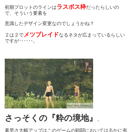
ラスボス枠
初期プロットのラインは
だったらしいの
で、そういう要素を
意識したデザイン変更なのでしょうかね？
メツブレイド
２は２で
なるネタが広まっているらしい
ですが･･････。
さっそくの『粋の境地』
。
素早さ大幅アップはこのゲームの戦闘においてはるかに有