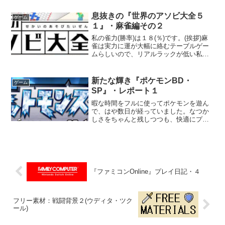
見する。 ・前回⇩ 「階段は発見できまし
たが、この空白にもきっと何かがありま
息抜きの『世界のアソビ大全５
ゲーム
すわね」「あっ、...
１』・麻雀編その２
私の雀力(勝率)は１８(％)です。(挨拶)麻
雀は実力に運が大幅に絡むテーブルゲー
ムらしいので、リアルラックが低い私は
本当に勝率が低くて低くて。 まあ、役の
覚え方も中途というところもあるでしょ
うが、下手なりに楽しんで麻雀やってま
新たな輝き『ポケモンBD・
ゲーム
す。 今回の自...
SP』・レポート１
暇な時間をフルに使ってポケモンを遊ん
で、はや数日が経っていました。なつか
しさをちゃんと残しつつも、快適にプレ
イできるような追加点や変更点があっ
て、本当に新鮮な気分でプレイができま
したね。基本的に一点物の貴重品だった
使い捨ての『わざマシン』が...
『ファミコンOnline』プレイ日記・４
フリー素材：戦闘背景２(ウディタ・ツク
ール)