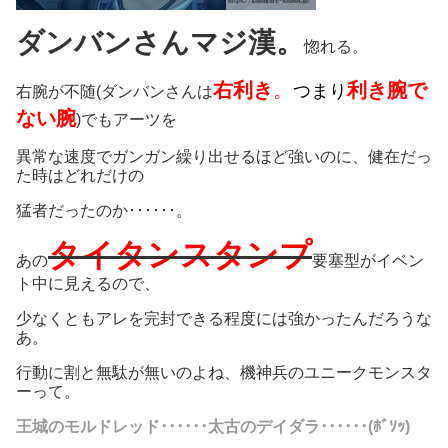
ダンバンさんマジ漢。
惚れる。
右利き
。
利き腕で
つまり
右腕が不随(ダンバンさんは
ない腕
)でもアーツを
異常な速度でガンガン繰り出せるほど強いのに、健在だっ
た時はどれだけの
猛者だったのか･･････。
タイタンスタンプ
あの
要塞型がイベン
ト中に見えるので、
少なくともアレを完封できる程度には強かったんだろうな
あ。
行動に割と無駄が無いのよね、機神兵のユニークモンスタ
ーって。
王城のモルドレッド･･････太古のデイダラ･･････(ﾎﾞｿｯ)