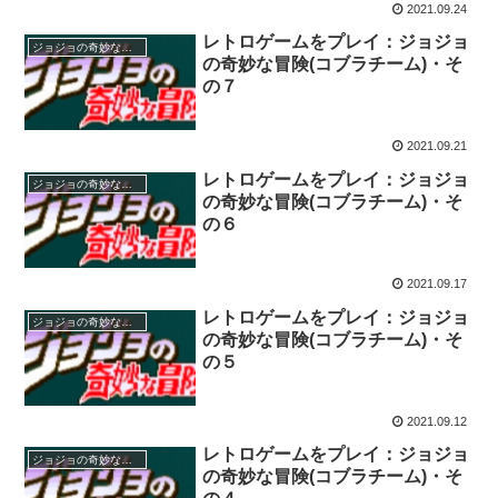
2021.09.24
レトロゲームをプレイ：ジョジョ
ジョジョの奇妙な冒険(コブラチーム)
の奇妙な冒険(コブラチーム)・そ
の７
2021.09.21
レトロゲームをプレイ：ジョジョ
ジョジョの奇妙な冒険(コブラチーム)
の奇妙な冒険(コブラチーム)・そ
の６
2021.09.17
レトロゲームをプレイ：ジョジョ
ジョジョの奇妙な冒険(コブラチーム)
の奇妙な冒険(コブラチーム)・そ
の５
2021.09.12
レトロゲームをプレイ：ジョジョ
ジョジョの奇妙な冒険(コブラチーム)
の奇妙な冒険(コブラチーム)・そ