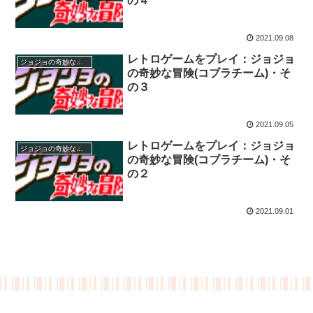
の４
2021.09.08
レトロゲームをプレイ：ジョジョ
ジョジョの奇妙な冒険(コブラチーム)
の奇妙な冒険(コブラチーム)・そ
の３
2021.09.05
レトロゲームをプレイ：ジョジョ
ジョジョの奇妙な冒険(コブラチーム)
の奇妙な冒険(コブラチーム)・そ
の２
2021.09.01