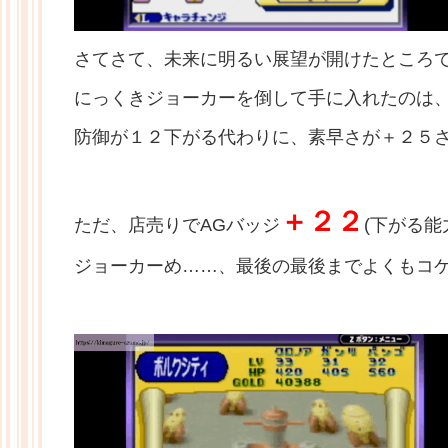
さてさて、未来に明るい展望が開けたところ
にっくきジョーカーを倒して手に入れたのは
防御が１２下がる代わりに、素早さが＋２５
＋２２
ただ、店売りでAGバッジ
(下がる
ジョーカーめ……、最後の最後までよくもコ