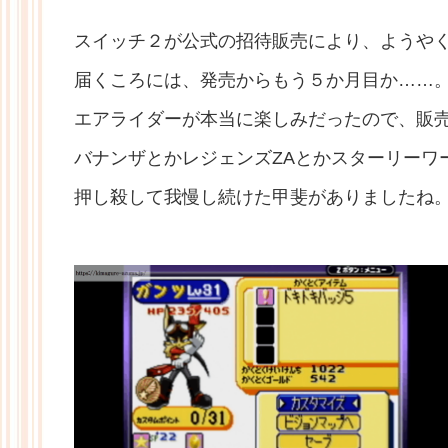
スイッチ２が公式の招待販売により、ようや
届くころには、発売からもう５か月目か……
エアライダーが本当に楽しみだったので、販
バナンザとかレジェンズZAとかスターリーワ
押し殺して我慢し続けた甲斐がありましたね