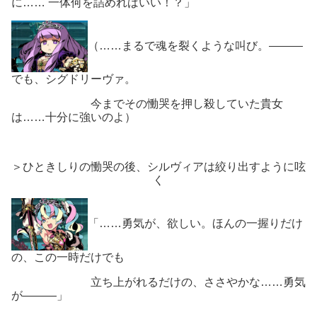
に…… 一体何を詰めればいい！？」
（……まるで魂を裂くような叫び。―――
でも、シグドリーヴァ。
今までその慟哭を押し殺していた貴女
は……十分に強いのよ）
＞ひときしりの慟哭の後、シルヴィアは絞り出すように呟
く
「……勇気が、欲しい。ほんの一握りだけ
の、この一時だけでも
立ち上がれるだけの、ささやかな……勇気
が―――」