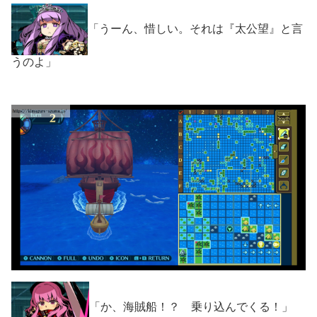
「うーん、惜しい。それは『太公望』と言
うのよ」
「か、海賊船！？ 乗り込んでくる！」