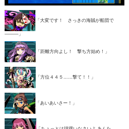
「大変です！ さっきの海賊が船団で
―――」
「距離方向よし！ 撃ち方始め！」
「方位４４５……撃て！！」
「あいあいさー！」
「ちょっとは躊躇いなさいよ あんた