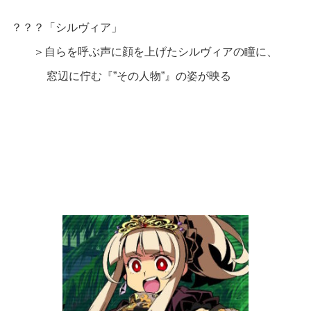
？？？「シルヴィア」
＞自らを呼ぶ声に顔を上げたシルヴィアの瞳に、
窓辺に佇む『”その人物”』の姿が映る