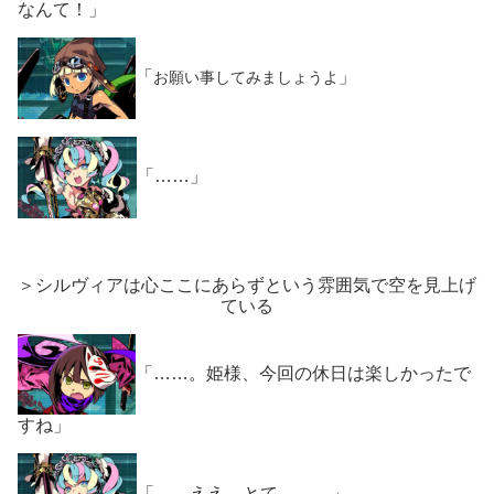
なんて！」
「
」
お願い事してみましょうよ
「……」
＞シルヴィアは心ここにあらずという雰囲気で空を見上げ
ている
「……。姫様、今回の休日は楽しかったで
すね」
「……ええ、とて―――」