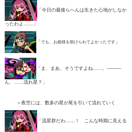
「今日の最後らへんは生きた心地がしなか
ったわよ……」
「
」
でも、お姫様を助けられてよかったです
「ま、まあ、そうですよね……。―――
ん、……流れ星？」
＞夜空には、数多の星が尾を引いて流れていく
「流星群だわ……！ こんな時期に見える