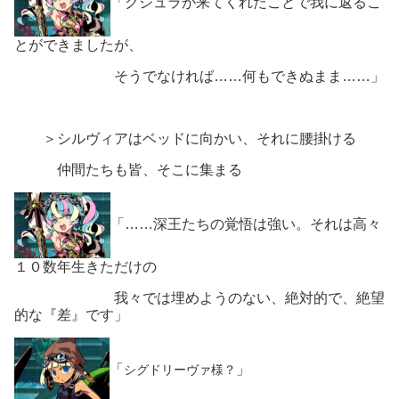
「クジュラが来てくれたことで我に返るこ
とができましたが、
そうでなければ……何もできぬまま……」
＞シルヴィアはベッドに向かい、それに腰掛ける
仲間たちも皆、そこに集まる
「……深王たちの覚悟は強い。それは高々
１０数年生きただけの
我々では埋めようのない、絶対的で、絶望
的な『差』です」
「
」
シグドリーヴァ様？