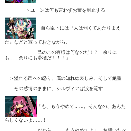
＞ユーンは何も言わずお葉を制止する
「自ら臣下には『人は弱くてあたりまえ
だ』などと宣っておきながら、
己のこの有様は何なのだ！？ 余りに
も……余りにも滑稽だ！！！」
＞溢れる己への怒り、底の知れぬ哀しみ、そして絶望
その感情のままに、シルヴィアは涙を流す
「も、もうやめて……。そんなの、あんた
らしくないよ……！
だから、……もうやめてよ！ お願いだか