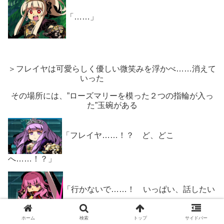
「……」
＞フレイヤは可愛らしく優しい微笑みを浮かべ……消えて
いった
その場所には、”ローズマリーを模った２つの指輪が入っ
た”玉碗がある
「フレイヤ……！？ ど、どこ
へ……！？」
「行かないで……！ いっぱい、話したい
ことがあったのに……！」
ホーム
検索
トップ
サイドバー