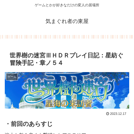
ゲームとかが好きなだけの変人の居場所
気まぐれ者の東屋
世界樹の迷宮ⅢＨＤＲプレイ日記：星紡ぐ
冒険手記・章ノ５４
ゲーム
2023.12.17
・前回のあらすじ