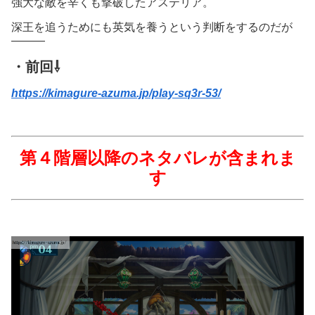
強大な敵を辛くも撃破したアステリア。
深王を追うためにも英気を養うという判断をするのだが
―――
・前回⇩
https://kimagure-azuma.jp/play-sq3r-53/
第４階層以降のネタバレが含まれま
す