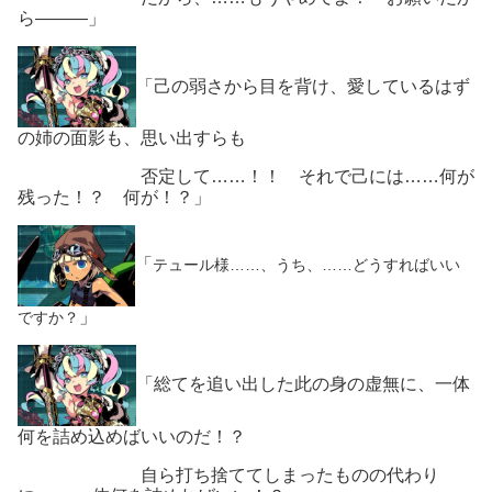
ら―――」
「己の弱さから目を背け、愛しているはず
の姉の面影も、思い出すらも
否定して……！！ それで己には……何が
残った！？ 何が！？」
「
テュール様……、うち、……どうすればいい
」
ですか？
「総てを追い出した此の身の虚無に、一体
何を詰め込めばいいのだ！？
自ら打ち捨ててしまったものの代わり