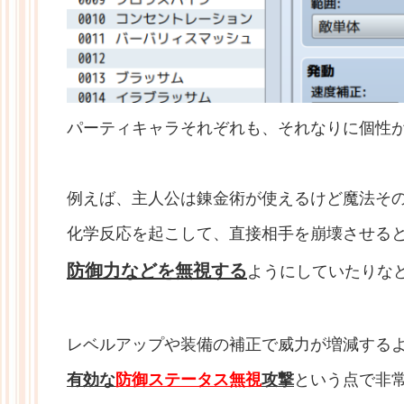
パーティキャラそれぞれも、それなりに個性
例えば、主人公は錬金術が使えるけど魔法そ
化学反応を起こして、直接相手を崩壊させる
防御力などを無視する
ようにしていたりな
レベルアップや装備の補正で威力が増減する
有効な
防御ステータス無視
攻撃
という点で非