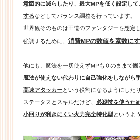
意図的に減らしたり、
最大MPを低く設定して
する
などしてバランス調整を行っています。
世界観そのものは王道のファンタジーを想定
消費MPの数値を素数に
強調するために、
他にも、魔法を一切使えずMPも０のままで固
魔法が使えない代わりに自己強化をしながら
高速アタッカー
という役割になるようにした
ステータスとスキルだけど、
必殺技を使うた
小回りが利きにくい火力完全特化型
というよ