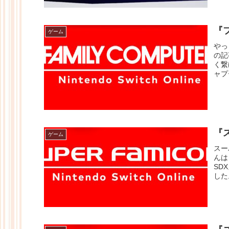
『
ゲーム
やっ
の記
く繋
ャプ
『
ゲーム
スー
んは
SD
した