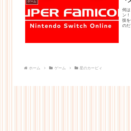
『
ゲーム
何は
ン！
技を
のだ
ホーム
ゲーム
星のカービィ