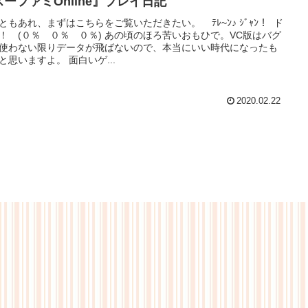
スーファミOnline』プレイ日記
ともあれ、まずはこちらをご覧いただきたい。 ﾃﾚ~ﾝ♪ ｼﾞｬﾝ！ ド
！ (０％ ０％ ０％) あの頃のほろ苦いおもひで。VC版はバグ
使わない限りデータが飛ばないので、本当にいい時代になったも
と思いますよ。 面白いゲ...
2020.02.22