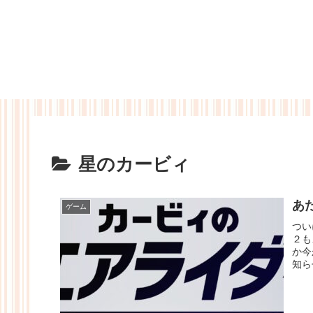
星のカービィ
あ
ゲーム
つい
２も
か今
知ら