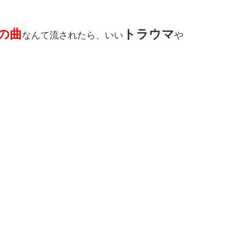
の曲
トラウマ
なんて流されたら、いい
や