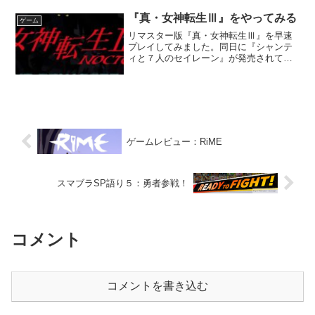
でにない自由度になりそうで気になる。
ルイージマンションも、...
『真・女神転生Ⅲ』をやってみる
ゲーム
リマスター版『真・女神転生Ⅲ』を早速
プレイしてみました。同日に『シャンテ
ィと７人のセイレーン』が発売されてし
まったので、どっちを先にやるか迷いま
したが、予てから楽しみにしていたメガ
テンの方からやることにしました。 シャ
ンティの新作の方も、か...
ゲームレビュー：RiME
スマブラSP語り５：勇者参戦！
コメント
コメントを書き込む