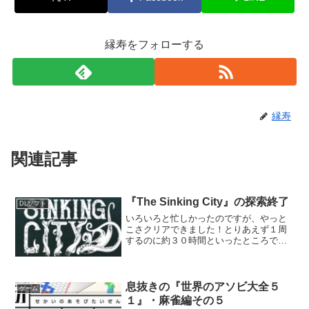
縁寿をフォローする
縁寿
関連記事
『The Sinking City』の探索終了
DLソフト
いろいろと忙しかったのですが、やっと
こさクリアできました！とりあえず１周
するのに約３０時間といったところでし
ょうか。ホラーかつオープンワールドと
いう、ジャンル的な斬新さで、なかなか
楽しめたと思います。 ･･････
『RADIATION CI...
息抜きの『世界のアソビ大全５
ゲーム
１』・麻雀編その５