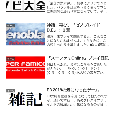
『厄災の黙示録』、無事にクリアできま
した。パラレル設定をうまく使って本当
に理想的な終わり方になっていて、それ
でいて決して小さくはない犠牲を描写す
ることでストーリーにしっかりと深みが
ありましたね。 これからこの『厄災の黙
神話、再び。『ゼノブレイド
ゲーム
示録』をプレイしてみた...
D.E』：２章
注意：未プレイで閲覧すると、こんなこ
とになりかねませんよ。↓ ちなみに、こ
の後しっかり全滅しました。(白目)追撃に
ブラックマター(３連撃＋エーテル耐性ダ
ウン)とEXフレイムスロウ(扇型３回攻撃
＋炎熱ダメージ)はﾔﾒﾃｵﾈｶﾞｲ。 時間を
『スーファミOnline』プレイ日記
ゲーム
見...
何はともあれ、まずはこちらをご覧いた
だきたい。 ﾃﾚ~ﾝ♪ ｼﾞｬﾝ！ ドン！！
(０％ ０％ ０％) あの頃のほろ苦いお
もひで。VC版はバグ技を使わない限りデ
ータが飛ばないので、本当にいい時代に
なったものだと思いますよ。 面白いゲ...
E3 2019の気になったゲーム
その他
E3の紹介動画を今更になって観たのです
が、凄いですねー。あのブレスオブザワ
イルドの続編とか、気になるものが目白
押しでした。今回のどうぶつの森も、無
人島を一から開拓していくなんて、今ま