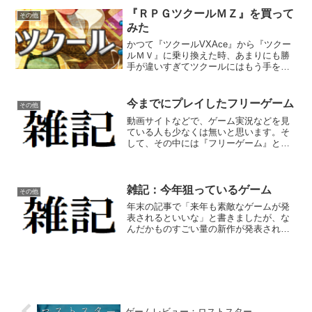
んなものが出るのでしょう。また文章量
『ＲＰＧツクールＭＺ』を買って
その他
が多くなりそうなので...
みた
かつて『ツクールVXAce』から『ツクー
ルＭＶ』に乗り換えた時、あまりにも勝
手が違いすぎてツクールにはもう手を出
さないかな、とか思っていましたが、新
作の『ＭＺ』が思った以上に良さそう
で、ついつい買ってしまいました。ちな
今までにプレイしたフリーゲーム
その他
みにＤＬ版です。 起動...
動画サイトなどで、ゲーム実況などを見
ている人も少なくは無いと思います。そ
して、その中には『フリーゲーム』とい
うものの実況であったことも、きっとあ
るでしょう。 動画を観るのは個人の自由
と思いますが、やはり『ゲーム』という
名が付いているからには...
雑記：今年狙っているゲーム
その他
年末の記事で「来年も素敵なゲームが発
表されるといいな」と書きましたが、な
んだかものすごい量の新作が発表されて
しまいましたね。 とりあえず、３月２０
日時点の私が購入する予定のゲームは、
ヨッシークラフトワールドファイアーエ
ムブレム風花雪月スーパ...
ゲームレビュー：ロストスター