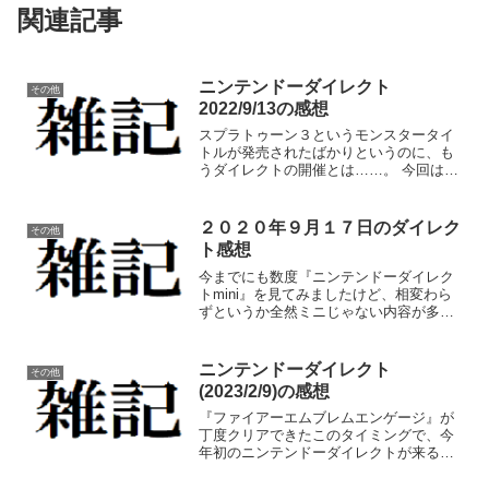
関連記事
ニンテンドーダイレクト
その他
2022/9/13の感想
スプラトゥーン３というモンスタータイ
トルが発売されたばかりというのに、も
うダイレクトの開催とは……。 今回はミ
ニではないので、なかなかのボリューム
でしたね。今回も例によって自分が特に
気になったものを見ていきます。 ⇩以下
２０２０年９月１７日のダイレク
その他
すべて公式チャンネル...
ト感想
今までにも数度『ニンテンドーダイレク
トmini』を見てみましたけど、相変わら
ずというか全然ミニじゃない内容が多い
ですね。 初っ端からなかなかのビッグタ
イトルが登場していますし。↓公式チャン
ネルより埋め込み↓任天堂公式サイトへの
ニンテンドーダイレクト
その他
リンク なんと...
(2023/2/9)の感想
『ファイアーエムブレムエンゲージ』が
丁度クリアできたこのタイミングで、今
年初のニンテンドーダイレクトが来ると
は思いませんでしたね。直近に『カービ
ィWiiデラックス』が控えていますが、ど