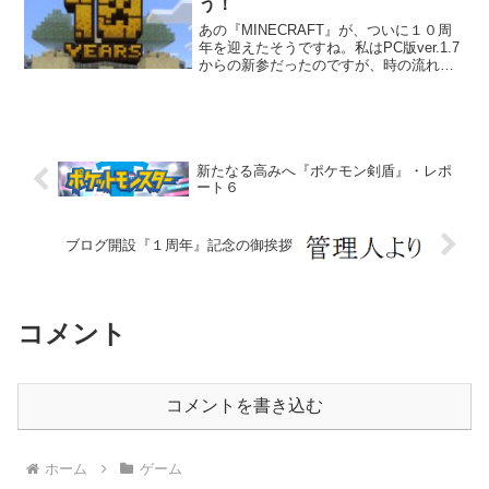
う！
あの『MINECRAFT』が、ついに１０周
年を迎えたそうですね。私はPC版ver.1.7
からの新参だったのですが、時の流れは
速いものです。 というわけで、10周年記
念の公式配布ワールドを探検してみまし
た。 マップ見るだけでもすごいんですよ
ね...
新たなる高みへ『ポケモン剣盾』・レポ
ート６
ブログ開設『１周年』記念の御挨拶
コメント
コメントを書き込む
ホーム
ゲーム