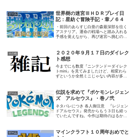
すね。あくまで予報とはいえ、前もって
天気を知れる天気予報はありがたいと思
いますよ。 ところで、スーパーファミコ
世界樹の迷宮ⅢＨＤＲプレイ日
ゲーム
ンと６４には、他のメー...
記：星紡ぐ冒険手記・章ノ６４
・前回のあらすじ白亜の森最深部を往く
アステリア。運命の戦場へと踏み入れる
予感を覚えながら、再び迷宮へ挑むので
あった。・前回⇩第５階層のネタバレが含
まれます「実力がついてきたって実感は
あるけど、やっぱ深層の魔物はきついわ
２０２０年９月１７日のダイレク
その他
ね」「しかし、それを承...
ト感想
今までにも数度『ニンテンドーダイレク
トmini』を見てみましたけど、相変わら
ずというか全然ミニじゃない内容が多い
ですね。 初っ端からなかなかのビッグタ
イトルが登場していますし。↓公式チャン
ネルより埋め込み↓任天堂公式サイトへの
伝説を求めて『ポケモンレジェン
ゲーム
リンク なんと...
ズ アルセウス』・巻ノ弐
ネタバレにつき 各人御注意 『レジェン
ドアルセウス』発売からもう３日も経っ
ていたんですね。今作は期待のはるか数
段上の面白さなので、つい時間を忘れて
しまいます。 今のメンバーとコーディネ
ートはこちら。バクフーンサーナイトガ
マインクラフト１０周年おめでと
ゲーム
バイトドータク...