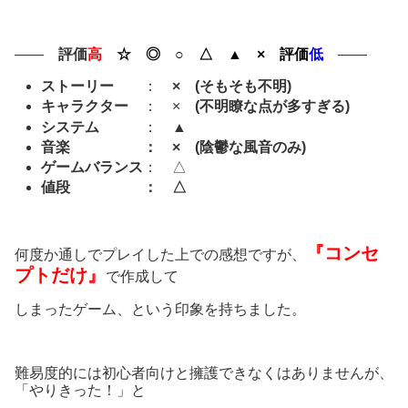
――
評価
高
☆ ◎ ○ △ ▲ × 評価
低
――
ストーリー
：
× (そもそも不明)
キャラクター
： ×
(不明瞭な点が多すぎる)
システム
： ▲
音楽 ： × (陰鬱な風音のみ)
ゲームバランス
： △
値段 ： △
『コンセ
何度か通しでプレイした上での感想ですが、
プトだけ』
で作成して
しまったゲーム、という印象を持ちました。
難易度的には初心者向けと擁護できなくはありませんが、
「やりきった！」と