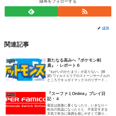
縁寿をフォローする
縁寿
関連記事
新たなる高みへ『ポケモン剣
ゲーム
盾』・レポート６
『ねがいのかたまり』が足りない。(挨
拶) ワイルドエリアのストーンサークルの
ところでキョダイマックスのリザードン
が出ると聞いたので粘っているのです
が･･････、出ない。ここに来てリアルラ
ックがガクッと下がり始めてます。 Wシ
『スーファミOnline』プレイ日
ゲーム
ョップの人、こ...
記・４
最近は急激に暑くなったり、いきなり一
桁台の気温になったりと、不安定すぎる
天気で本当に体調を崩しやすくて困りま