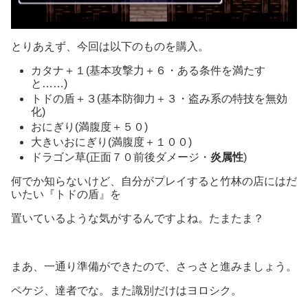
とりあえず、今回は以下のものを購入。
カタナ＋１(基本攻撃力＋６・ある条件を満たす
と……)
トドの盾＋３(基本防御力＋３・盗み系の特技を無効
化)
おにぎり(満腹度＋５０)
大きいおにぎり(満腹度＋１００)
ドラゴン草(正面７０前後ダメージ・
炎属性
)
何でか知らないけど、自分がプレイすると竹林の店にはだ
いたい『トドの盾』を
置いているような気がするんですよね。たまたま？
まあ、一通り準備ができたので、さっさと進みましょう。
ペケジ、達者でな。また識別だけはヨロシク。