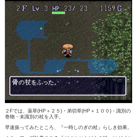
２Fでは、薬草(HP＋２５)・弟切草(HP＋１００)・識別の
巻物・未識別の杖を入手。
早速振ってみたところ、『一時しのぎの杖』らしき効果。