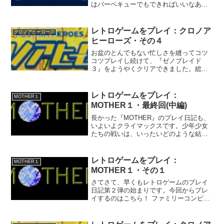
はバーベキューでもできればいいなあ。
レベルが上がって、装備もそれなりの物
が揃ってきたので、橋を二つ越えた先に
ある『マイラのむら』まで遠征しに来ま
レトロゲームをプレイ：クロノア
クロノアヒーローズ
した。そろそろ新しい...
ヒーローズ・その４
お盆のとんでもない忙しさを縫ってコツ
コツプレイし続けて、『ゼノブレイド
３』をようやくクリアできました。総プ
レイ時間は１０１時間ほど。プレイボリ
ュームもムービーも今まで以上に特盛で
したね、ホント。クリア後に加入する隠
レトロゲームをプレイ：
MOTHER１
しヒーローまでいるから、ま...
MOTHER１・最終回(中編)
長かった『MOTHER』のプレイ日記も、
いよいよクライマックスです。少年少女
たちの戦いは、いったいどのような結末
を迎えるのでしょうか。前置きはこのく
らいにして、話を続けましょう。 イヴの
遺した『メロディー』を心に刻んだ瞬
レトロゲームをプレイ：
MOTHER１
間、ニンテンたちは『...
MOTHER１・その１
さてさて、早くもレトロゲームのプレイ
日記第２弾の始まりです。今回からプレ
イするのはこちら！ ファミリーコンピュ
ータ専用ソフト『MOTHER』！何気なく
ネットショッピングで買ったものが、
箱・説明書ありの完品でした。 本当に、