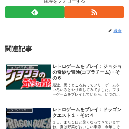
縁寿をフォローする
縁寿
関連記事
レトロゲームをプレイ：ジョジョ
ジョジョの奇妙な冒険(コブラチーム)
の奇妙な冒険(コブラチーム)・そ
の６
最近、思うところあってフリーゲームを
いろいろとやり直してみてました。フリ
ーゲームをプレイしていたら、いつの間
にかツクールを起動していたのは、自分
でやったことなのに思わず笑ってしまい
ましたね。なぜか新作のアイデアがスラ
レトロゲームをプレイ：ドラゴン
ドラゴンクエスト１
スラ出てきて、新規プロジ...
クエスト１・その４
１日、また１日と暑くなってきています
ね。夏は野菜がおいしい季節、今年こそ