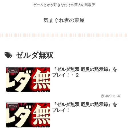
ゲームとかが好きなだけの変人の居場所
気まぐれ者の東屋
ゼルダ無双
『ゼルダ無双 厄災の黙示録』を
ゲーム
プレイ！・２
2020.11.26
『ゼルダ無双 厄災の黙示録』を
ゲーム
プレイ！