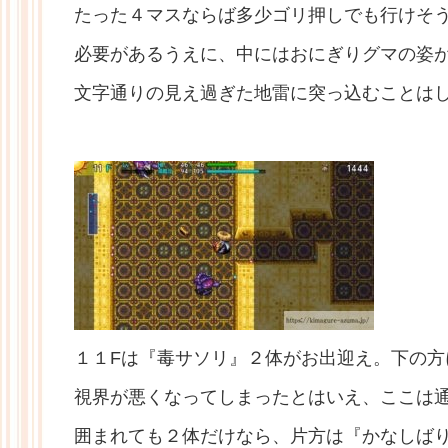
たった４マスならば多少ゴリ押しでも行けそ
必要があるうえに、中にはおにぎりグマの姿
文字通りの見え過ぎた地雷に突っ込むことは
１１Fは『毒サソリ』２体がお出迎え。下の
視界が悪くなってしまったとはいえ、ここは
囲まれても２体だけなら、片方は『かなしば