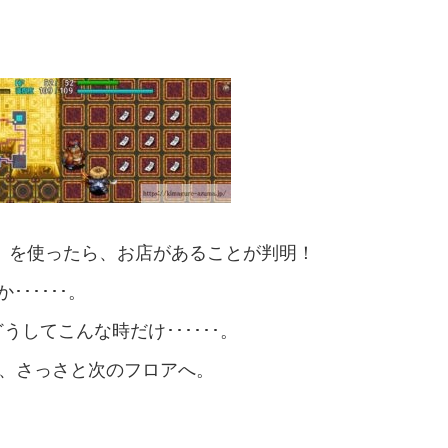
)』を使ったら、お店があることが判明！
･････。
してこんな時だけ･･････。
て、さっさと次のフロアへ。