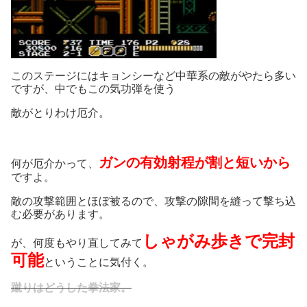
このステージにはキョンシーなど中華系の敵がやたら多い
ですが、中でもこの気功弾を使う
敵がとりわけ厄介。
ガンの有効射程が割と短いから
何が厄介かって、
ですよ。
敵の攻撃範囲とほぼ被るので、攻撃の隙間を縫って撃ち込
む必要があります。
しゃがみ歩きで完封
が、何度もやり直してみて
可能
ということに気付く。
蹴りはどうした拳法家。