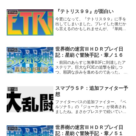
リラーアンコール』、そして、『ペーパ
ーマリオ』シリーズの最新作、『ペーパ
ーマリオ オリガミキング』。立て続け
『テトリス９９』が面白い
ゲーム
に発売...
今更になって、『テトリス９９』に手を
出してしまいました。プレイした後だか
ら言えるのかもしれませんが、『単純だ
からこそ面白い』ゲームがあるってこと
を思い出せたような気がします。 プレイ
し始めた理由はこれですよ、これ。『ス
プラトゥーン２』がいよ...
世界樹の迷宮ⅢＨＤＲプレイ日
ゲーム
記：星紡ぐ冒険手記・章ノ１６
・前回のあらすじ無事B3Fに到達したア
ステリア。巨大なFOEの追撃を躱しつ
つ、順調な歩みを進めるのであった。 ・
前回⇩ 「朝日がきらきらしててきれいで
すね」「ほんとねー。海都に来る前は研
究室に籠りっぱなしだった
スマブラＳＰ：追加ファイター予
ゲーム
し、 久々にこうい...
想
ファイターパスの追加ファイター、『ペ
ルソナ５』の『ジョーカー』が発表され
ましたね。まさかプレステで続いていた
ゲームから参戦するとは驚きです。 皆さ
んはどんなファイターが追加されると予
想しますか？この記事では、私が予想し
世界樹の迷宮ⅢＨＤＲプレイ日
ゲーム
た追加ファイターについ...
記：星紡ぐ冒険手記・章ノ５１