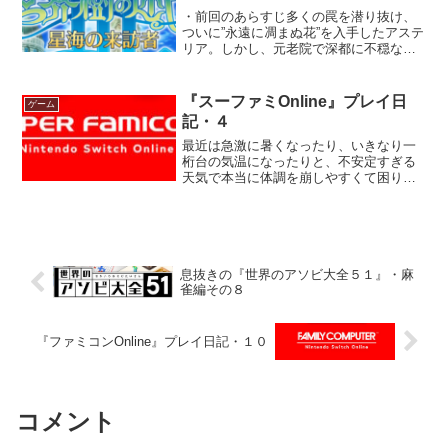
・前回のあらすじ多くの罠を潜り抜け、
ついに”永遠に凋まぬ花”を入手したアステ
リア。しかし、元老院で深都に不穏な動
きがあったことを知らされ―――・前回⇩
第４階層のネタバレが含まれます「お
葉、道具の数は足りていますね？」「は
『スーファミOnline』プレイ日
ゲーム
い、これだけあれば」...
記・４
最近は急激に暑くなったり、いきなり一
桁台の気温になったりと、不安定すぎる
天気で本当に体調を崩しやすくて困りま
すね。あくまで予報とはいえ、前もって
天気を知れる天気予報はありがたいと思
いますよ。 ところで、スーパーファミコ
ンと６４には、他のメー...
息抜きの『世界のアソビ大全５１』・麻
雀編その８
『ファミコンOnline』プレイ日記・１０
コメント