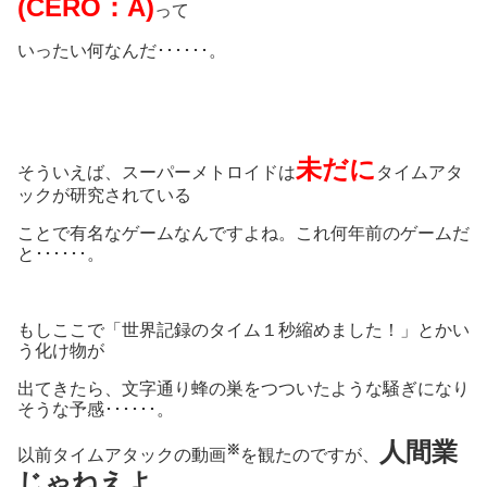
(CERO：A)
って
いったい何なんだ･･････。
未だに
そういえば、スーパーメトロイドは
タイムアタ
ックが研究されている
ことで有名なゲームなんですよね。これ何年前のゲームだ
と･･････。
もしここで「世界記録のタイム１秒縮めました！」とかい
う化け物が
出てきたら、文字通り蜂の巣をつついたような騒ぎになり
そうな予感･･････。
人間業
※
以前タイムアタックの動画
を観たのですが、
じゃねえよ。