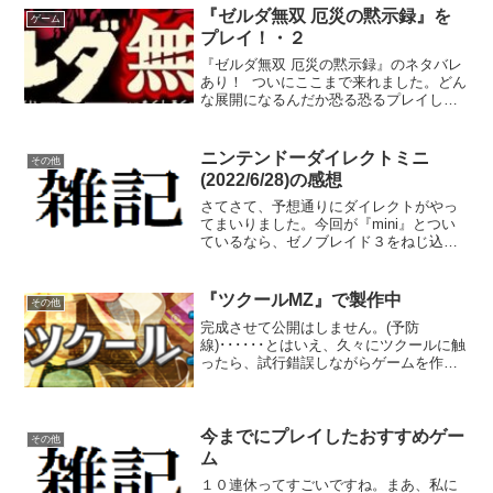
ついて、いろいろと考察していきたいと
『ゼルダ無双 厄災の黙示録』を
ゲーム
思います。※警告※この...
プレイ！・２
『ゼルダ無双 厄災の黙示録』のネタバレ
あり！ ついにここまで来れました。どん
な展開になるんだか恐る恐るプレイして
いたら、本当にいい意味で見事に裏切っ
てくれましたね。この原作改変も、ご都
合主義のような要素を極力排除しつつ、
ニンテンドーダイレクトミニ
その他
意外性の強い展開で...
(2022/6/28)の感想
さてさて、予想通りにダイレクトがやっ
てまいりました。今回が『mini』とつい
ているなら、ゼノブレイド３をねじ込む
には尺が足りなかったということなので
しょうね。まあ早速、私が気になったも
のをピックアップしてみます。 まずは、
『ツクールMZ』で製作中
その他
『NieR:Aut...
完成させて公開はしません。(予防
線)･･････とはいえ、久々にツクールに触
ったら、試行錯誤しながらゲームを作る
のが中々面白く感じますね。完成するか
はともかく。おもしろいのか？という疑
問はさておき。 とりあえず、導入部分は
ある程度仕上げて、...
今までにプレイしたおすすめゲー
その他
ム
１０連休ってすごいですね。まあ、私に