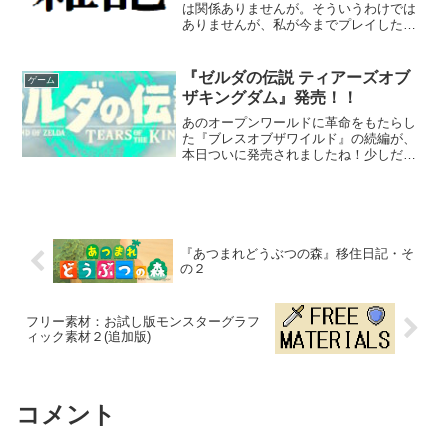
は関係ありませんが。そういうわけでは
ありませんが、私が今までプレイしたゲ
ームで、特にオススメしたいものを紹介
します。 数が多いので、バーチャルコン
ソールなどで配信されているゲーム且
『ゼルダの伝説 ティアーズオブ
ゲーム
つ、ゲームキューブ・３D...
ザキングダム』発売！！
あのオープンワールドに革命をもたらし
た『ブレスオブザワイルド』の続編が、
本日ついに発売されましたね！少しだけ
プレイしていきましょうか。 最初の画面
は、真っ黒い背景に小さくタイトルの名
前など。いきなり不穏な雰囲気らしきも
のを感じます。 すこ...
『あつまれどうぶつの森』移住日記・そ
の２
フリー素材：お試し版モンスターグラフ
ィック素材２(追加版)
コメント