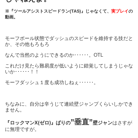
※『ツールアシストスピードラン(TAS)』じゃなくて、
実プレイ
の
動画。
モーフボール状態でダッシュのスピードを維持する技だと
か、その他もろもろ
なんで当然のようにできるのか･･････。OTL
これだけ見たら難易度が低いように錯覚してしまうじゃな
いか･･････！！
モーフダッシュ１度も成功しねぇ･･････。
ちなみに、自分は辛うじて連続壁ジャンプくらいしかでき
ません。
”垂直”
『ロックマンX(ゼロ)』ばりの
壁ジャン
はさすが
に無理ですが。